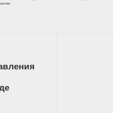
рантии.
авления
де