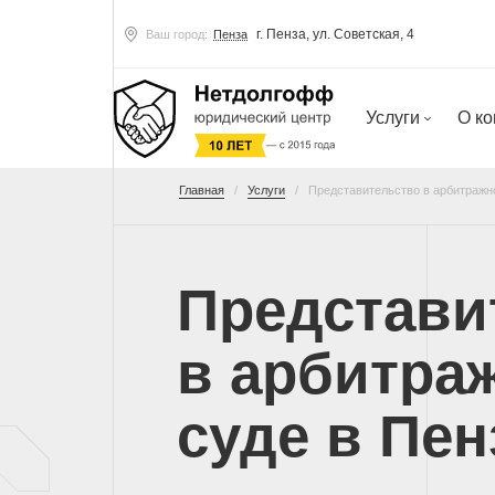
г. Пенза, ул. Советская, 4
Ваш город:
Пенза
Услуги
О к
Главная
Услуги
Представительство в арбитражн
Представи
в арбитра
суде в Пен