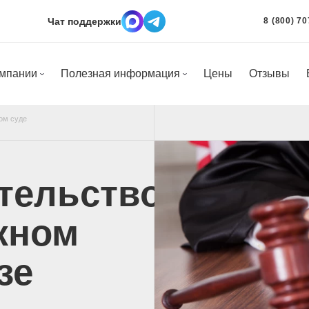
Чат поддержки
8 (800) 70
омпании
Полезная информация
Цены
Отзывы
ом суде
тельство
жном
зе