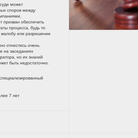
 суде может
ных споров между
мпаниями,
т призван обеспечить
аты процесса, будь то
а жалобу или разрешение
но отнестись очень
ие на заседаниях
ратора, но их знаний
жет быть недостаточно.
оспециализированный
лее 7 лет