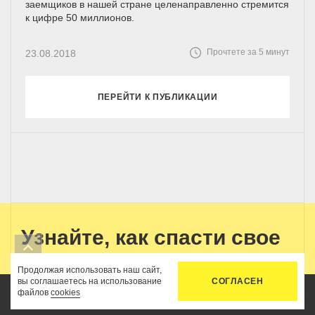
заемщиков в нашей стране целенаправленно стремится
к цифре 50 миллионов.
Прочтете за 5 минут
23.08.2018
ПЕРЕЙТИ К ПУБЛИКАЦИИ
Узнайте, как спасти свое
имущество
Продолжая использовать наш сайт,
вы соглашаетесь на использование
СОГЛАСЕН
файлов
cookies
Оставьте заявку, чтобы узнать, какое имущество может
Главная
Услуги
Цены
Связь
Кабинет
попасть в торги и что можно будет спасти