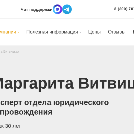
Чат поддержки
8 (800) 70
омпании
Полезная информация
Цены
Отзывы
та Витвицкая
аргарита Витви
сперт отдела юридического
опровождения
ж 30 лет