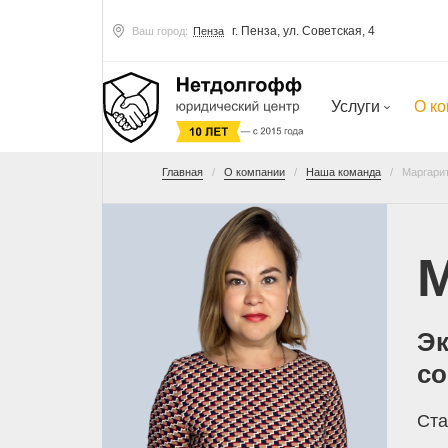
г. Пенза, ул. Советская, 4
Ваш город:
Пенза
Услуги
О к
Главная
О компании
Наша команда
Маргари
М
Эк
с
Ста