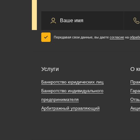
Передавая свои данные, вы даете
согласие
на
обраб
Услуги
О к
Банкротство юридических лиц
Прак
Банкротство индивидуального
Гара
предпринимателя
Отз
Арбитражный управляющий
Акц