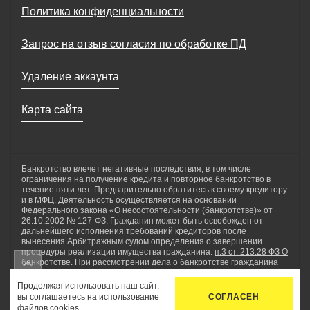
Политика конфиденциальности
Запрос на отзыв согласия по обработке ПД
Удаление аккаунта
Карта сайта
Банкротство влечет негативные последствия, в том числе
ограничения на получение кредита и повторное банкротство в
течение пяти лет. Предварительно обратитесь к своему кредитору
и в МФЦ. Деятельность осуществляется на основании
Федерального закона «О несостоятельности (банкротстве)» от
26.10.2002 № 127-ФЗ. Гражданин может быть освобожден от
дальнейшего исполнения требований кредиторов после
вынесения Арбитражным судом определения о завершении
процедуры реализации имущества гражданина.
п.3 ст. 213.28 ФЗ О
банкротстве
. При рассмотрении дела о банкротстве гражданина
применяются реструктуризация долгов гражданина, реализация
имущества гражданина, мировое соглашение. ООО «Нетдолгофф»
Продолжая использовать наш сайт,
осуществляет комплекс юридических услуг по сопровождению
вы соглашаетесь на использование
СОГЛАСЕН
процедуры банкротства физических лиц, а также проводит
файлов
cookies